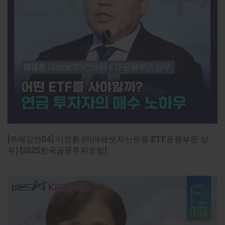
컴퓨테이셔널 파이낸스경영학과 교수 '디지털 자
산과 금융 비즈니스 혁신' [2026한국금융미래포
럼]
[2026FFF] AI 3대 강국_금융혁신의 길

2026년 5월19일(화) 
14:00
~
16:30
 / 명동 은행연합회 국제
회의실

주제강연 : 디지털 자산과 금융 비즈니스 혁신

[기사로 보기]

[주제강연04] 이정환 (미래에셋자산운용 ETF운용부문 상
강형구 한양대 파이낸스경영학과 교수 “디지털자산 통한 
무) [2025한국금융투자포럼]
https://www.fntimes.com/html/view.php?
ud=202605170058307408dd55077bc2_18
강형구 한양대 파이낸스경영학과 교수 "디지털자산, 결제·
https://www.fntimes.com/html/view.php?