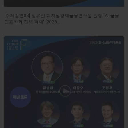
[주제강연03] 정유신 디지털경제금융연구원 원장 'AI금융
인프라와 정책 과제' [2026...