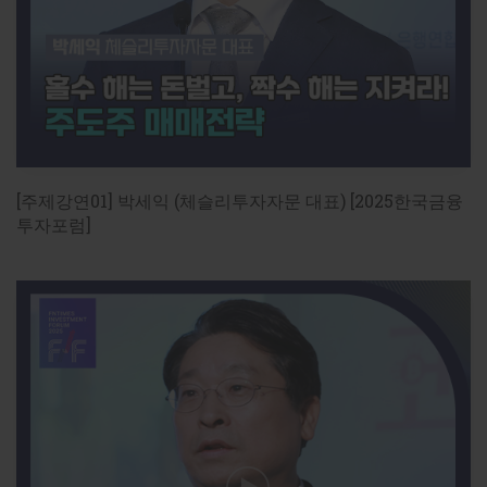
[축사] 민병덕 의원 (더불어민주당) [2026한국금융
미래포럼]
[2026FFF] AI 3대 강국_금융혁신의 길

2026년 5월19일(화) 
14:00
~
16:30
 / 명동 은행연합회 국제
회의실

[주제강연01] 박세익 (체슬리투자자문 대표) [2025한국금융
[기사로 보기]

투자포럼]
민병덕 의원 “AI 시대 금융혁신 위해 국회도 입법 지원할 
https://www.fntimes.com/html/view.php?
ud=2026051914193551330f4390e77d_18
[축사] 민병덕 국회 정무위 위원 “AI 시대 금융혁신 위해 입
https://www.fntimes.com/html/view.php?
ud=202605250806082021dd55077bc2_18
[기조강연] 권대영 금융위원회 부위원장 'AI 3대 강