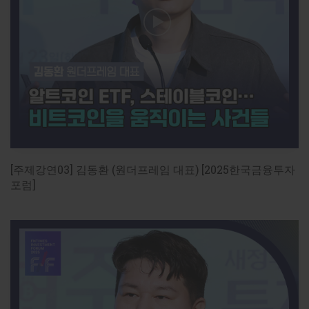
[주제강연01] 조영서 KB금융지주 전략담당 부사
장 'AI 혁신으로 거듭나는 K-금융' [2026한국금융
미래포럼]
[2026FFF] AI 3대 강국_금융혁신의 길

2026년 5월19일(화) 
14:00
~
16:30
 / 명동 은행연합회 국제
회의실

주제강연 : AI 혁신으로 거듭나는 K-금융

[기사로 보기]

[주제강연03] 김동환 (원더프레임 대표) [2025한국금융투자
조영서 KB금융지주 전략담당 부사장 “AI는 도구 아닌 동반
포럼]
https://www.fntimes.com/html/view.php?
ud=202605170051208167dd55077bc2_18
https://www.fntimes.com/html/view.php?
ud=2026051915094435525e6e69892f_18
[주제강연02] 강형구 한양대 파이낸스경영학과 &