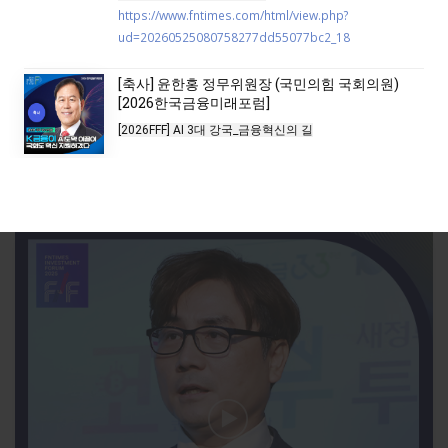
https://www.fntimes.com/html/view.php?
ud=20260525080758277dd55077bc2_18
[축사] 윤한홍 정무위원장 (국민의힘 국회의원)
[2026한국금융미래포럼]
[2026FFF] AI 3대 강국_금융혁신의 길

[기조강연] 홍성국 (더불어민주당 국가경제자문회의 의장)
[2025한국금융투자포럼]
2026년 5월19일(화) 
14:00
~
16:30
 / 명동 은행연합회 국제
회의실

[기사로 보기]

윤한홍 정무위원장 “K-금융, AI 도약 견인에 전방위적 역할 
https://www.fntimes.com/html/view.php?
ud=202605191431426327b5b890e35c_18
[축사] 윤한홍 국회 정무위원장 “K금융이 AI 도약 이끌어 국
https://www.fntimes.com/html/view.php?
ud=202605250802568677dd55077bc2_18