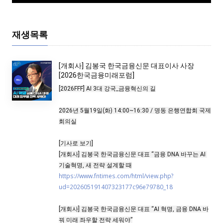
재생목록
[개회사] 김봉국 한국금융신문 대표이사 사장
[축사] 서유석 (금융투자협회 회장) [2025한국금융투자포럼]
[2026한국금융미래포럼]
[2026FFF] AI 3대 강국_금융혁신의 길

2026년 5월19일(화) 
14:00
~
16:30
 / 명동 은행연합회 국제
회의실

[기사로 보기]

[개회사] 김봉국 한국금융신문 대표 “금융 DNA 바꾸는 AI 
https://www.fntimes.com/html/view.php?
ud=202605191407323177c96e79780_18
[개회사] 김봉국 한국금융신문 대표 “AI 혁명, 금융 DNA 바