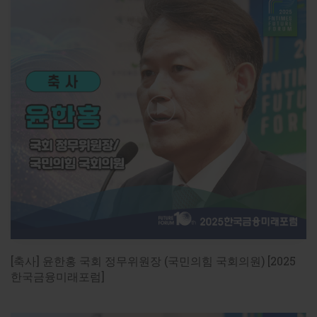
https://www.fntimes.com/html/view.php?
ud=2026051916024852617c96e79780_18
[패널토론] AI 3대 강국 도약을 위한 금융의 역할과
정책 과제 [2026한국금융미래포럼]
[2026FFF] AI 3대 강국_금융혁신의 길

2026년 5월19일(화) 
14:00
~
16:30
 / 명동 은행연합회 국제
회의실

모더레이터 : 김병환 전 금융위원장

패널

이종오 금융감독원 디지털·IT부문 부원장보

조영서 KB금융지주 전략담당(CSO) 부사장

[축사] 윤한홍 국회 정무위원장 (국민의힘 국회의원) [2025
정유신 디지털경제금융연구원 원장

한국금융미래포럼]
강형구 한양대 파이낸스경영학과 & 컴퓨테이셔널 파이낸
스경영학과 교수

서병윤 DSRV 공동대표
