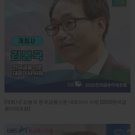
https://www.fntimes.com/html/view.php?
ud=202605170106564291dd55077bc2_18
정유신 디지털경제금융연구원장 "모바일 플랫폼에서 AI 금
https://www.fntimes.com/html/view.php?
ud=2026051915164473868a55064dd1_18
정유신 디지털경제금융연구원장 "AI 금융인프라에 LLM 도
https://www.fntimes.com/html/view.php?
ud=2026051915312366478a55064dd1_18
정유신 디지털경제금융연구원장 "LLM 통한 AI 금융인프라 
[개회사] 김봉국 한국금융신문 대표이사 사장 [2025한국금
https://www.fntimes.com/html/view.php?
융미래포럼]
ud=2026051915440326177c96e79780_18
정유신 디지털경제금융연구원장 “AI 전환 위한 데이터 사