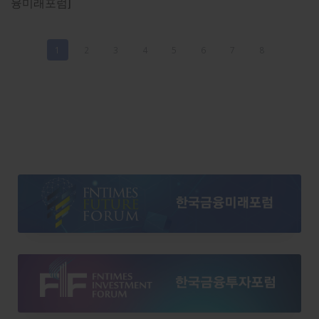
융미래포럼]
[패널토론] 서병윤 DSRV 대표 "AI 에이전트 시대, 스테이블
1
2
3
4
5
6
7
8
https://www.fntimes.com/html/view.php?
ud=2026051917370787261b5a221379_18