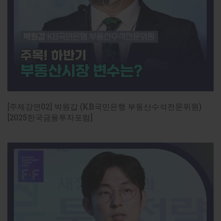
국을 위한 금융정책 방향' [2026한국금융미래포
럼]
[2026FFF] AI 3대 강국_금융혁신의 길

2026년 5월19일(화) 
14:00
~
16:30
 / 명동 은행연합회 국제
회의실

기조강연 : AI 3대 강국을 위한 금융정책 방향

[기사로 보기]

[주제강연02] 박원갑 (KB국민은행 부동산수석전문위원)
권대영 금융위 부위원장 "AI, 경제·안보·금융의 핵심 인프
[2025한국금융투자포럼]
https://www.fntimes.com/html/view.php?
ud=202605191513439467b4a7c6999c_18
권대영 금융委 부위원장 “AI는 금융·국가경쟁력 바꾸는 핵
https://www.fntimes.com/html/view.php?
ud=202605250830298607dd55077bc2_18