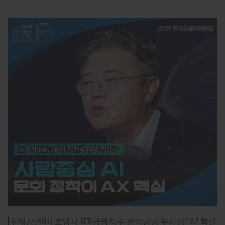
[주제강연01] 조영서 KB금융지주 전략담당 부사장 'AI 혁신