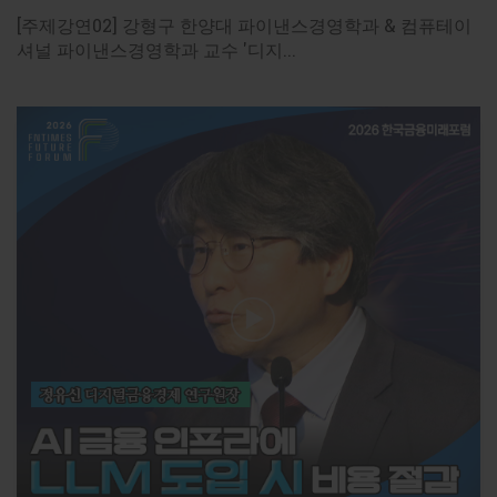
[주제강연02] 강형구 한양대 파이낸스경영학과 & 컴퓨테이
셔널 파이낸스경영학과 교수 '디지...