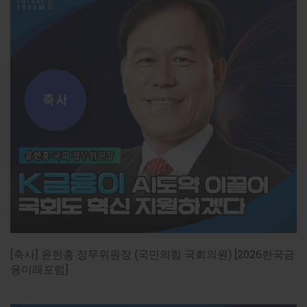
[축사] 윤한홍 정무위원장 (국민의힘 국회의원) [2026한국금
융미래포럼]