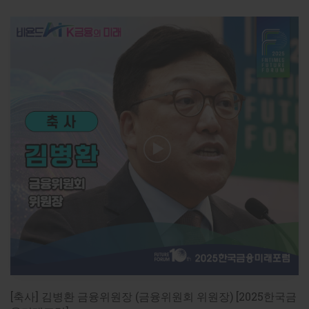
ud=202605250836278689dd55077bc2_18
[패널토론] 정유신 디지털경제금융연구원장 "데이터 질과 
https://www.fntimes.com/html/view.php?
ud=2026051916140976168a55064dd1_18
[패널토론] 정유신 디지털경제금융연구원장 “AI 금융 속도 
https://www.fntimes.com/html/view.php?
ud=202605250843124244dd55077bc2_18
[패널토론] 강형구 한양대 파이낸스경영학과 교수 “스테이
https://www.fntimes.com/html/view.php?
ud=2026051916421448450f4390e77d_18
[패널토론] 강형구 한양대 파이낸스경영학과 교수 “스테이
https://www.fntimes.com/html/view.php?
[축사] 김병환 금융위원장 (금융위원회 위원장) [2025한국금
ud=202605250838324933dd55077bc2_18