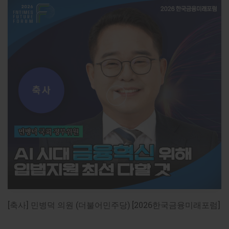
[축사] 민병덕 의원 (더불어민주당) [2026한국금융미래포럼]