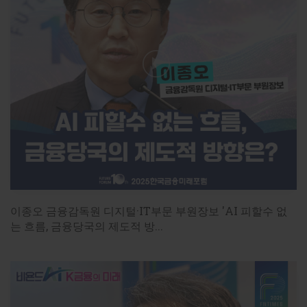
ud=202605191518126698179ad43907_18
강형구 한양대 파이낸스경영학과 교수 "디지털자산 사업
https://www.fntimes.com/html/view.php?
ud=20260519151924518179ad43907_18
[주제강연03] 정유신 디지털경제금융연구원 원장
'AI금융 인프라와 정책 과제' [2026한국금융미래
포럼]
[2026FFF] AI 3대 강국_금융혁신의 길

2026년 5월19일(화) 
14:00
~
16:30
 / 명동 은행연합회 국제
회의실

이종오 금융감독원 디지털·IT부문 부원장보 'AI 피할수 없
는 흐름, 금융당국의 제도적 방...
주제강연 : AI금융 인프라와 정책 과제

[기사로 보기]

정유신 디지털경제금융연구원장 “망분리 규제완화가 AI 