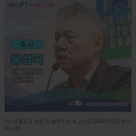
[기사로 보기]

[패널토론] 이종오 금감원 부원장보 “금융 AI 혁신, 설계 단
https://www.fntimes.com/html/view.php?
ud=202605191626052596a837df6494_18
[패널토론] 이종오 금융감독원 디지털·IT부문 부원장보 “AI 
https://www.fntimes.com/html/view.php?
ud=202605250834144468dd55077bc2_18
[패널토론] 조영서 KB금융 부사장 “AI 에이전트, 업무시간 
https://www.fntimes.com/html/view.php?
ud=2026051916335341845e6e69892f_18
[패널토론] 조영서 KB금융지주 부사장 “AI로 반나절 업무 
[축사] 홍성국 의원 (더불민주당 최고위원) [2025한국금융미
래포럼]
https://www.fntimes.com/html/view.php?